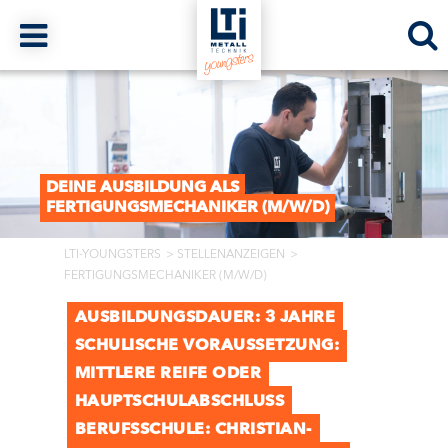
DEINE AUSBILDUNG ALS
FERTIGUNGSMECHANIKER (M/W/D)
LTI-YOUNGSTERS
STELLENANZEIGEN
FERTIGUNGSMECHANIKER (M/W/D)
AUSBILDUNGSDAUER: 3 JAHRE
SCHULISCHE VORAUSSETZUNG:
MITTLERE REIFE ODER
HAUPTSCHULABSCHLUSS
BERUFSSCHULE: CHRISTIAN-