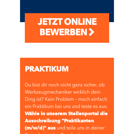
JETZT ONLINE
BEWERBEN
PRAKTIKUM
Du bist dir noch nicht ganz sicher, ob
Werkzeugmechaniker wirklich dein
Ding ist? Kein Problem – mach einfach
ein Praktikum bei uns und teste es aus.
Wähle in unserem Stellenportal die
Ausschreibung "Praktikanten
(m/w/d)" aus
und teile uns in deiner