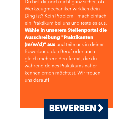
Du bist dir noch nicht ganz sicher, ob
Werkzeugmechaniker wirklich dein
Ding ist? Kein Problem – mach einfach
ein Praktikum bei uns und teste es aus.
Wähle in unserem Stellenportal die
Ausschreibung "Praktikanten
(m/w/d)" aus
und teile uns in deiner
Bewerbung den Beruf oder auch
gleich mehrere Berufe mit, die du
während deines Praktikums näher
kennenlernen möchtest. Wir freuen
uns darauf!
BEWERBEN