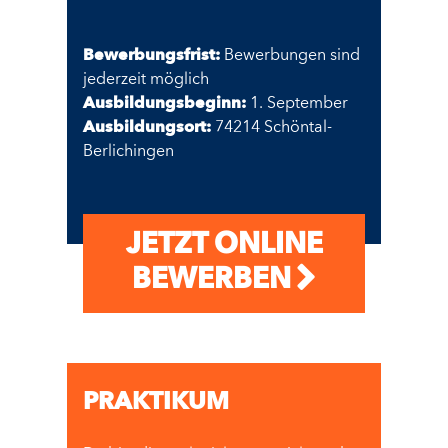
Bewerbungsfrist:
Bewerbungen sind
jederzeit möglich
Ausbildungsbeginn:
1. September
Ausbildungsort:
74214 Schöntal-
Berlichingen
JETZT ONLINE
BEWERBEN
PRAKTIKUM