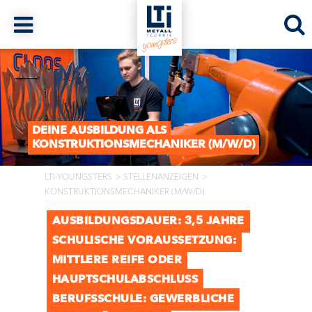
DEINE AUSBILDUNG ALS
KONSTRUKTIONSMECHANIKER (M/W/D)
LTI-YOUNGSTERS
STELLENANZEIGEN
KONSTRUKTIONSMECHANIKER (M/W/D)
AUSBILDUNGSDAUER: 3,5 JAHRE
SCHULISCHE VORAUSSETZUNG:
MITTLERE REIFE ODER
HAUPTSCHULABSCHLUSS
BERUFSSCHULE: GEWERBLICHE