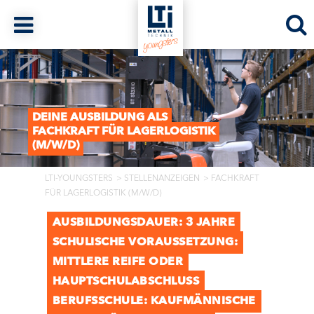
DEINE AUSBILDUNG ALS
FACHKRAFT FÜR LAGERLOGISTIK
(M/W/D)
LTI-YOUNGSTERS
STELLENANZEIGEN
FACHKRAFT
FÜR LAGERLOGISTIK (M/W/D)
AUSBILDUNGSDAUER: 3 JAHRE
SCHULISCHE VORAUSSETZUNG:
MITTLERE REIFE ODER
HAUPTSCHULABSCHLUSS
BERUFSSCHULE: KAUFMÄNNISCHE