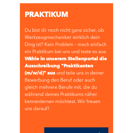
PRAKTIKUM
Du bist dir noch nicht ganz sicher, ob
Werkzeugmechaniker wirklich dein
Ding ist? Kein Problem – mach einfach
ein Praktikum bei uns und teste es aus.
Wähle in unserem Stellenportal die
Ausschreibung "Praktikanten
(m/w/d)" aus
und teile uns in deiner
Bewerbung den Beruf oder auch
gleich mehrere Berufe mit, die du
während deines Praktikums näher
kennenlernen möchtest. Wir freuen
uns darauf!