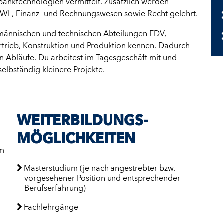
nktechnologien vermittelt. Zusätzlich werden
L, Finanz- und Rechnungswesen sowie Recht gelehrt.
männischen und technischen Abteilungen EDV,
ertrieb, Konstruktion und Produktion kennen. Dadurch
hen Abläufe. Du arbeitest im Tagesgeschäft mit und
lbständig kleinere Projekte.
WEITER­BILDUNGS­
MÖGLICH­KEITEN
um
Masterstudium (je nach angestrebter bzw.
vorgesehener Position und entsprechender
Berufserfahrung)
Fachlehrgänge