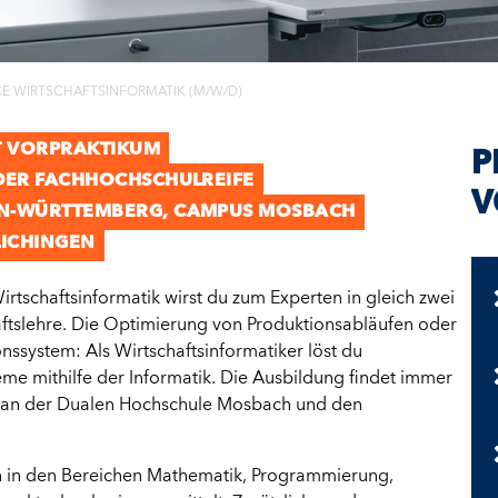
E WIRTSCHAFTSINFORMATIK (M/W/D)
T VORPRAKTIKUM
P
DER FACHHOCHSCHULREIFE
V
EN-WÜRTTEMBERG, CAMPUS MOSBACH
LICHINGEN
rtschaftsinformatik wirst du zum Experten in gleich zwei
ftslehre. Die Optimierung von Produktionsabläufen oder
ssystem: Als Wirtschaftsinformatiker löst du
eme mithilfe der Informatik. Die Ausbildung findet immer
 an der Dualen Hochschule Mosbach und den
 in den Bereichen Mathematik, Programmierung,