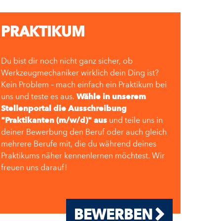
PRAKTIKUM
Du bist dir noch nicht ganz sicher, ob
Werkzeugmechaniker wirklich dein Ding ist?
Kein Problem – mach einfach ein Praktikum bei
uns und teste es aus.
Wähle in unserem
Stellenportal die Ausschreibung
"Praktikanten (m/w/d)" aus
und teile uns in
deiner Bewerbung den Beruf oder auch gleich
mehrere Berufe mit, die du während deines
Praktikums näher kennenlernen möchtest. Wir
freuen uns darauf!
BEWERBEN